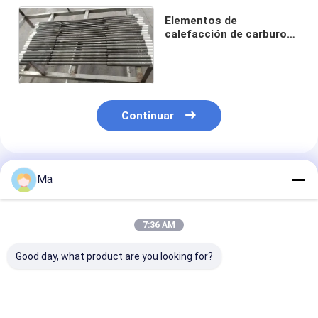
Elementos de
calefacción de carburo
de silicio personalizables
para hornos
Continuar
Productos Recomendados
Ma
7:36 AM
Good day, what product are you looking for?
Polvo de relleno de
Tubos de
Partes sinteri