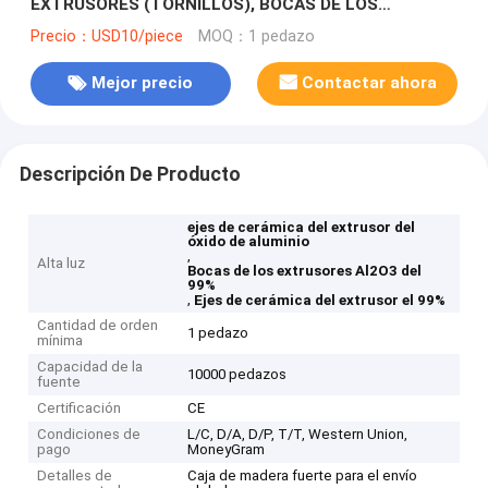
EXTRUSORES (TORNILLOS), BOCAS DE LOS
EXTRUSORES (CORAZONES)
Precio：USD10/piece
MOQ：1 pedazo
Mejor precio
Contactar ahora
Descripción De Producto
ejes de cerámica del extrusor del
óxido de aluminio
,
Alta luz
Bocas de los extrusores Al2O3 del
99%
,
Ejes de cerámica del extrusor el 99%
Cantidad de orden
1 pedazo
mínima
Capacidad de la
10000 pedazos
fuente
Certificación
CE
Condiciones de
L/C, D/A, D/P, T/T, Western Union,
pago
MoneyGram
Detalles de
Caja de madera fuerte para el envío