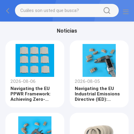
Noticias
2026-08-06
2026-08-05
Navigating the EU
Navigating the EU
PPWR Framework:
Industrial Emissions
Achieving Zero-
Directive (IED):
Plastic Packaging
Lowering VOCs and
and Damage-Free
Outgassing via
Transport via Sinter-
Inorganic Ceramics
Free Ceramics