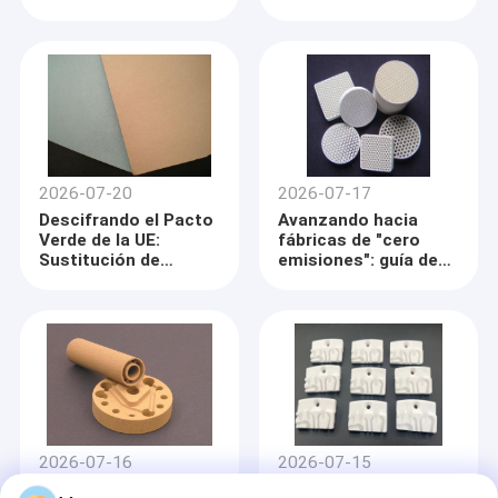
garantizar el
las emisiones de
cumplimiento
carbono de la cadena
medioambiental
de suministro del
mediante cadenas de
ámbito 3 mediante
suministro de
aislamiento cerámico
materiales no
sin sinter
tóxicos y ecológicos
2026-07-20
2026-07-17
Descifrando el Pacto
Avanzando hacia
Verde de la UE:
fábricas de "cero
Sustitución de
emisiones": guía de
Materiales
selección de
Inorgánicos Bajo las
componentes
Restricciones de
ecológicos en el
PFAS Cada Vez Más
marco de las
Estrictas
transiciones de
Hogar
fabricación ecológica
Henan ZG Industrial Products Co. Ltd. fue fundada por
especialistas de los principales institutos industriales en la ciudad
Productos
de Zhengzhou, China, en 2007.
2026-07-16
2026-07-15
Sobre nosotros
Nuestra empresa fabrica, desarrolla complejos, suministra,
Calificaciones ESG en
Financiamiento de la
introduce y actualiza productos de cerámica técnica, elementos