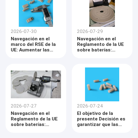
carbono
carbono
2026-07-30
2026-07-29
Navegación en el
Navegación en el
marco del RSE de la
Reglamento de la UE
UE: Aumentar las
sobre baterías:
puntuaciones de la
Optimización de la
huella ambiental
protección térmica y
(PEF) de los
el cumplimiento del
productos mediante
reciclaje mediante
cerámicas
cerámicas
inorgánicas
inorgánicas
mecanizables
2026-07-27
2026-07-24
Navegación en el
El objetivo de la
Reglamento de la UE
presente Decisión es
sobre baterías:
garantizar que las
Optimización de la
medidas adoptadas
protección térmica y
en virtud del presente