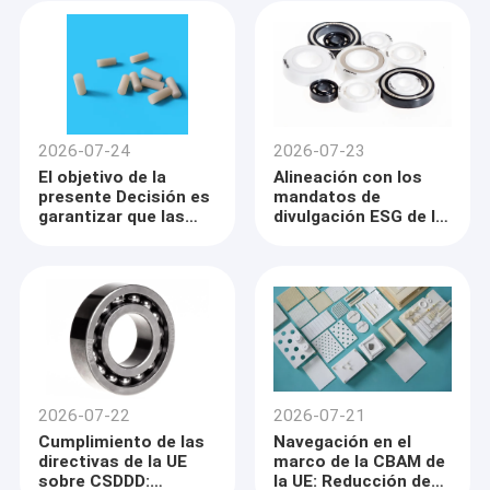
el cumplimiento del
Reglamento cumplan
reciclaje mediante
los requisitos
cerámicas
establecidos en el
inorgánicas
artículo 3, apartado
2, del Reglamento
(UE) n.o 1303/2013.
2026-07-24
2026-07-23
El objetivo de la
Alineación con los
presente Decisión es
mandatos de
garantizar que las
divulgación ESG de la
medidas adoptadas
UE: disminución de la
en virtud del presente
depreciación de
Reglamento cumplan
activos e impuestos
los requisitos
a los residuos
establecidos en el
mediante aislantes
artículo 3, apartado
de alta longevidad
2, del Reglamento
(UE) n.o 1303/2013.
2026-07-22
2026-07-21
Cumplimiento de las
Navegación en el
directivas de la UE
marco de la CBAM de
sobre CSDDD:
la UE: Reducción de