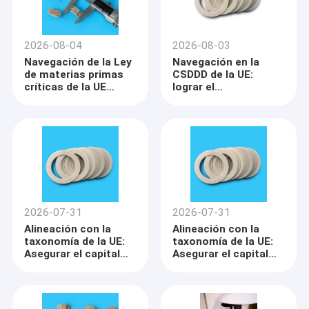
2026-08-04
2026-08-03
Navegación de la Ley
Navegación en la
de materias primas
CSDDD de la UE:
críticas de la UE
lograr el
(CRMA): sustitución
cumplimiento de las
de materiales de alto
máquinas mediante
riesgo por cerámicas
la transparencia de la
mecanizables
cadena de suministro
y la sustitución de
materiales no
tóxicos
2026-07-31
2026-07-31
Alineación con la
Alineación con la
taxonomía de la UE:
taxonomía de la UE:
Asegurar el capital
Asegurar el capital
verde y las primas de
verde y las primas de
financiación
financiación
mediante aislantes
mediante aislantes
cerámicos bajos en
cerámicos bajos en