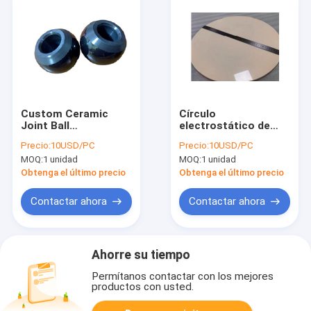
Custom Ceramic
Círculo
Joint Ball
electrostático de
Components
cerámica (ESC) ️
Precio:
10USD/PC
Precio:
10USD/PC
sujetado de sustrato
MOQ:
1 unidad
MOQ:
1 unidad
de precisión para
ambientes de alto
Obtenga el último precio
Obtenga el último precio
vacío y plasma
Contactar ahora
Contactar ahora
Ahorre su tiempo
Permítanos contactar con los mejores
productos con usted.