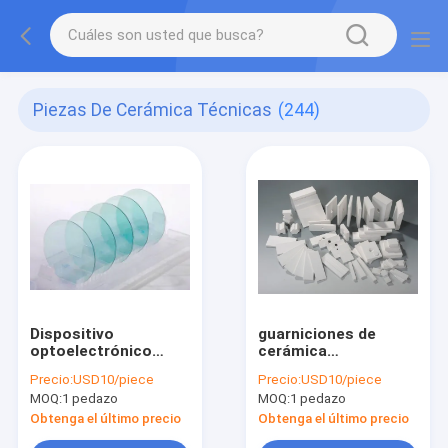
Piezas De Cerámica Técnicas
(244)
Dispositivo
guarniciones de
optoelectrónico
cerámica
Wafer SiC para
industriales
Precio:
USD10/piece
Precio:
USD10/piece
diodos emisores de
3.9g/Cm3
MOQ:
1 pedazo
MOQ:
1 pedazo
luz
Obtenga el último precio
Obtenga el último precio