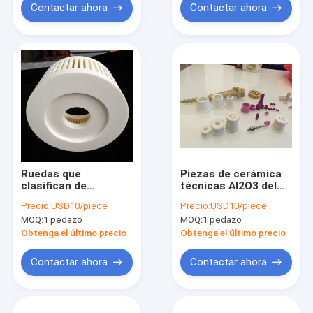
Contactar ahora
Contactar ahora
Ruedas que
Piezas de cerámica
clasifican de
técnicas Al2O3 del
cerámica técnicas
99%
Precio:
USD10/piece
Precio:
USD10/piece
del CE
MOQ:
1 pedazo
MOQ:
1 pedazo
Obtenga el último precio
Obtenga el último precio
Contactar ahora
Contactar ahora