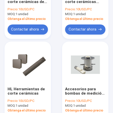
corte cerámicas de
corte cerámicas
Piezas de cerámica técnicas
la serie SN
serie AS
Precio:
10USD/PC
Precio:
10USD/PC
MOQ:
Dados del grafito
1 unidad
MOQ:
1 unidad
Obtenga el último precio
Obtenga el último precio
vidrio labrable del macor de cerámica
Contactar ahora
Contactar ahora
Piezas de cerámica del alúmina
cerámica del carburo de silicio
Material refractario
Cerámica del óxido de circonio
Cerámica del nitruro de silicio
HL Herramientas de
Accesorios para
Medios abrasivos
corte cerámicas
bombas de medición
sin válvulas de
Precio:
10USD/PC
Precio:
10USD/PC
cerámica
herramientas del diamante
MOQ:
1 unidad
MOQ:
1 unidad
Obtenga el último precio
Obtenga el último precio