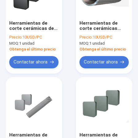
Viaje de la fábrica
Control de calidad
Herramientas de
Herramientas de
corte cerámicas de
corte cerámicas
Éntrenos en contacto con
la serie AT
serie ATQ
Precio:
10USD/PC
Precio:
10USD/PC
MOQ:
1 unidad
MOQ:
1 unidad
Noticias
Obtenga el último precio
Obtenga el último precio
Casos
Contactar ahora
Contactar ahora
Elementos sic de calefacción
Elementos de calefacción Mosi2
Piezas de cerámica industriales
Nitruro de boro de cerámica
Herramientas de
Herramientas de