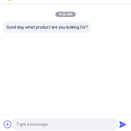
Nuestras Categorías
9:23 AM
Good day, what product are you looking for?
Elementos sic de
Elementos de
Piezas de cer
calefacción
calefacción Mosi2
industriales
Inicio
Mapa del
Contactar
Desktop
Sitio
Ahora
Site
Mapa del Sitio
Privacy Policy
Calidad
Elementos sic de calefacción
Fábrica De China.Copyright
© 2026 HENAN ZG INDUSTRIAL PRODUCTS CO.,LTD. All Rights
Reserved.