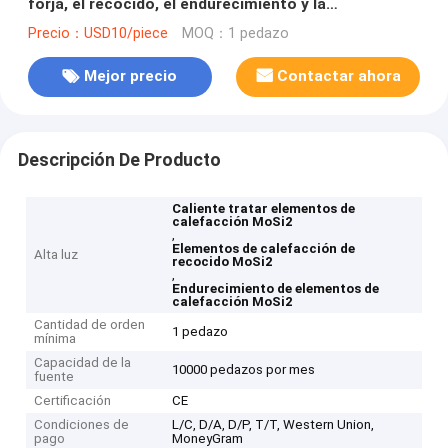
forja, el recocido, el endurecimiento y la
desoxidación
Precio：USD10/piece
MOQ：1 pedazo
Mejor precio
Contactar ahora
Descripción De Producto
Caliente tratar elementos de
calefacción MoSi2
,
Elementos de calefacción de
Alta luz
recocido MoSi2
,
Endurecimiento de elementos de
calefacción MoSi2
Cantidad de orden
1 pedazo
mínima
Capacidad de la
10000 pedazos por mes
fuente
Certificación
CE
Condiciones de
L/C, D/A, D/P, T/T, Western Union,
pago
MoneyGram