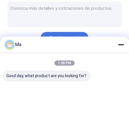
Piezas de cerámica técnicas
Dados del grafito
vidrio labrable del macor de cerámica
Continuar
Piezas de cerámica del alúmina
Ma
cerámica del carburo de silicio
Nuestras Categorías
1:38 PM
Material refractario
Good day, what product are you looking for?
Cerámica del óxido de circonio
Cerámica del nitruro de silicio
Medios abrasivos
Elementos sic de
Elementos de
Piezas de cer
herramientas del diamante
calefacción
calefacción Mosi2
industriales