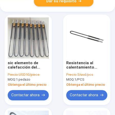
Dar su requisito
sic elemento de
Resistencia al
calefacción del
calentamiento
disilicida del
eléctrico de
Precio:
USD10/piece
Precio:
5/usd/pcs
molibdeno de los
laboratorio tipo U
MOQ:
1 pedazo
MOQ:
1/PCS
calentadores del
MoSi2 Resistencia al
carburo de silicio
calentador
Obtenga el último precio
Obtenga el último precio
1600C 1850C
elementos de
calentamiento
Contactar ahora
Contactar ahora
disilicidas de
molibdeno