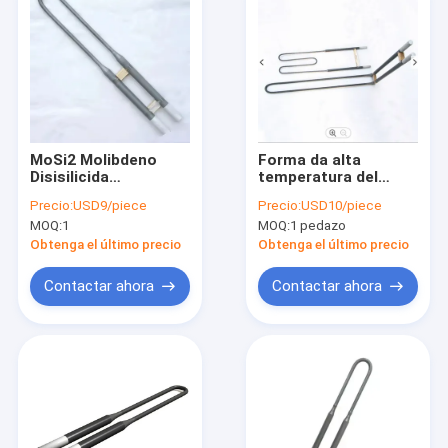
MoSi2 Molibdeno
Forma da alta
Disisilicida
temperatura del
Elementos de
calentador U de los
Precio:
USD9/piece
Precio:
USD10/piece
calefacción con
elementos de
MOQ:
1
MOQ:
1 pedazo
grado 1700 1800
calefacción del
1900
disilicida de Moly
Obtenga el último precio
Obtenga el último precio
MoSi2
Contactar ahora
Contactar ahora
Hogar
Productos
Sobre nosotros