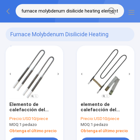
Furnace Molybdenum Disilicide Heating
Element
(73)
Elemento de
elemento de
calefacción del
calefacción del
disilicida del
disilicida del
Precio:
USD10/piece
Precio:
USD10/piece
molibdeno del horno
molibdeno 1800C del
MOQ:
1 pedazo
MOQ:
1 pedazo
para el material
horno de mufla,
refractario de la
horno del vacío
Obtenga el último precio
Obtenga el último precio
metalurgia de polvo