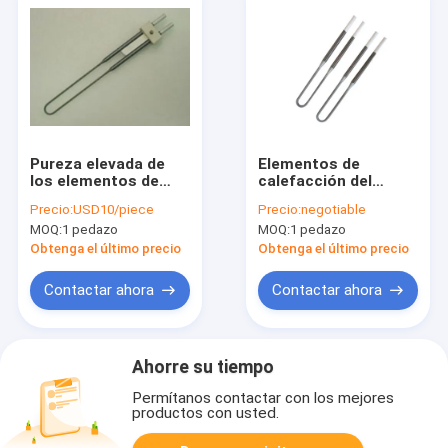
Pureza elevada de
Elementos de
los elementos de
calefacción del
calefacción del
disilicida del
Precio:
USD10/piece
Precio:
negotiable
disilicida del
molibdeno de los
MOQ:
1 pedazo
MOQ:
1 pedazo
molibdeno 99,9% en
elementos de
forma de "U"
calefacción MoSi2
Obtenga el último precio
Obtenga el último precio
Contactar ahora
Contactar ahora
Ahorre su tiempo
Permítanos contactar con los mejores
productos con usted.