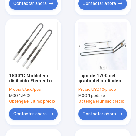
Contactar ahora
Contactar ahora
1800°C Molibdeno
Tipo de 1700 del
disilicido Elementos
grado del molibdeno
de calefacción Horno
del disilicida
Precio:
5/usd/pcs
Precio:
USD10/piece
industrial MoSi2
elementos de
MOQ:
1/PCS
MOQ:
1 pedazo
Calentador
calefacción U
Obtenga el último precio
Obtenga el último precio
Contactar ahora
Contactar ahora