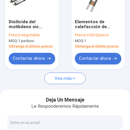
Viaje de la fábrica
Control de calidad
Disilicida del
Elementos de
molibdeno sic
calefacción de
Éntrenos en contacto con
calefacción
varillas de silicio
Precio:
negotiable
Precio:
USD5/piece
elementos de
molibdeno de alta
MOQ:
1 pedazo
MOQ:
1
calefacción de los
tracción de 1800
Noticias
elementos ZG1700
grados para hornos
Obtenga el último precio
Obtenga el último precio
Mosi2
de muffle
Casos
Contactar ahora
Contactar ahora
Vea más
Elementos sic de calefacción
Elementos de calefacción Mosi2
Deja Un Mensaje
Le Responderemos Rápidamente
Piezas de cerámica industriales
Nitruro de boro de cerámica