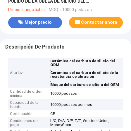
PULIDO DE LA OBLEA DE SILICIO DEL
SEMICONDUCTOR, OBLEA DEL ZAFIRO DEL LED,
Precio：negotiable
MOQ：10000 pedazos
OBLEA DEL LED
Mejor precio
Contactar ahora
Descripción De Producto
Cerámica del carburo de silicio del
ODM
,
Alta luz
Cerámica del carburo de silicio de la
resistencia de abrasión
,
Bloque del carburo de silicio del OEM
Cantidad de orden
10000 pedazos
mínima
Capacidad de la
10000 pedazos por mes
fuente
Certificación
CE
Condiciones de
L/C, D/A, D/P, T/T, Western Union,
pago
MoneyGram