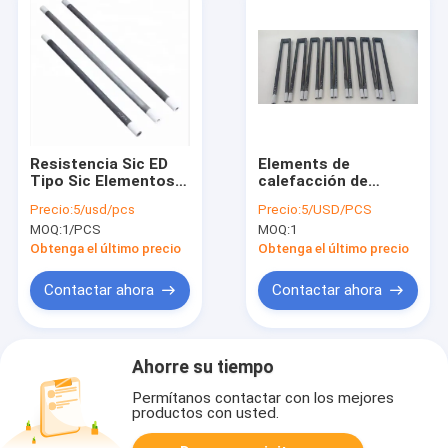
Resistencia Sic ED
Elements de
Tipo Sic Elementos
calefacción de
de calefacción
carburo de silicio de
Precio:
5/usd/pcs
Precio:
5/USD/PCS
1450°C para estufa
alta pureza a 1400 °C
MOQ:
1/PCS
MOQ:
1
Fabricante
Obtenga el último precio
Obtenga el último precio
Contactar ahora
Contactar ahora
Ahorre su tiempo
Permítanos contactar con los mejores
productos con usted.