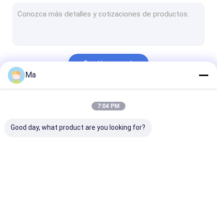
Piezas de cerámica técnicas
Dados del grafito
vidrio labrable del macor de cerámica
Continuar
Piezas de cerámica del alúmina
Ma
cerámica del carburo de silicio
Nuestras Categorías
7:04 PM
Material refractario
Good day, what product are you looking for?
Cerámica del óxido de circonio
Cerámica del nitruro de silicio
Medios abrasivos
Elementos sic de
Elementos de
Piezas de cer
herramientas del diamante
calefacción
calefacción Mosi2
industriales