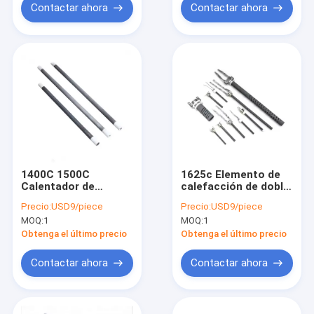
Contactar ahora
Contactar ahora
1400C 1500C
1625c Elemento de
Calentador de
calefacción de doble
carburo de silicio
espiral tipo SGR Sic
Precio:
USD9/piece
Precio:
USD9/piece
industrial para
para diversos hornos
MOQ:
1
MOQ:
1
hornos y hornos
Obtenga el último precio
Obtenga el último precio
Contactar ahora
Contactar ahora