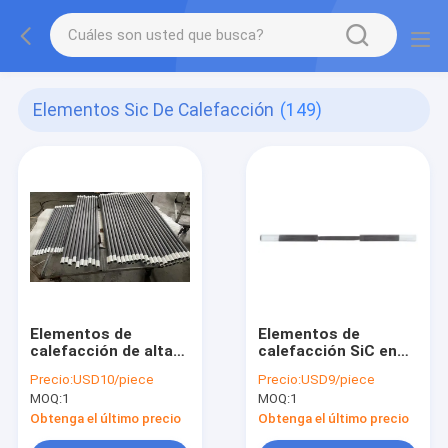
Elementos Sic De Calefacción
(149)
Elementos de
Elementos de
calefacción de alta
calefacción SiC en
temperatura, 1600 °
forma de U para
Precio:
USD10/piece
Precio:
USD9/piece
C.
entornos de calor
MOQ:
1
MOQ:
1
extremo
Temperatura 600C-
Obtenga el último precio
Obtenga el último precio
1400C