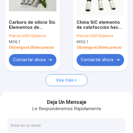
Viaje de la fábrica
Control de calidad
Carburo de silicio Sic
China SiC elemento
Elementos de
de calefacción hecho
Éntrenos en contacto con
calefacción Ed Tipo
por carburo de silicio
Precio:
USD10/piece
Precio:
USD10/piece
Industrial Resistente
de alta pureza
MOQ:
1
MOQ:
1
al nitrógeno Rodas
tamaño hecho a
Noticias
de carburo de silicio
medida
Obtenga el último precio
Obtenga el último precio
Sic Elementos de
calefacción
Casos
Contactar ahora
Contactar ahora
Vea más
Elementos sic de calefacción
Elementos de calefacción Mosi2
Deja Un Mensaje
Le Responderemos Rápidamente
Piezas de cerámica industriales
Nitruro de boro de cerámica