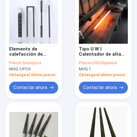
Elements de
Tipo U W I
calefacción de
Calentador de alta
carburo de silicio de
temperatura de
Precio:
5/usd/pcs
Precio:
USD10/piece
1600 ° C para hornos
carburo de silicio
MOQ:
1/PCS
MOQ:
1
eléctricos
Obtenga el último precio
Obtenga el último precio
Contactar ahora
Contactar ahora
Hogar
Productos
Sobre nosotros