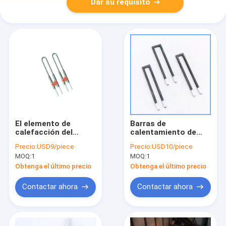
Dar su requisito
El elemento de
Barras de
calefacción del
calentamiento de
horno en forma de U
carburo de silicio de
Precio:
USD9/piece
Precio:
USD10/piece
1800C MoSi2 para
tipo sic recto con
MOQ:
1
MOQ:
1
horno dental
elemento de carburo
de silicio de zona fría
Obtenga el último precio
Obtenga el último precio
y zona caliente
Contactar ahora
Contactar ahora