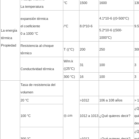
°C
1500
1600
13
La temperatura
4.1*10-6 ((0-500°C)
expansión térmica
el coeficiente
/°C
8.0*10-6
9.
5.2*10-6 ((500-
La energía
0 a 1000 °C
1000°C)
térmica
Propiedad
Resistencia al choque
T ((°C)
200
250
30
térmico
W/m.k
31
100
3
((25°C)
Conductividad térmica
300 °C)
16
100
3
Tasa de resistencia del
volumen
20 °C
>1012
106 a 108 años
> 
¿Q
◎.cm
100 °C
1012 a 1013
¿Qué quieres decir?
qu
dec
¿Q
300 °C
>1012
¿Qué quieres decir?
qu