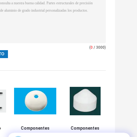
(
0
/ 3000)
o
Componentes
Componentes
cerámicos
cerámicos de alta