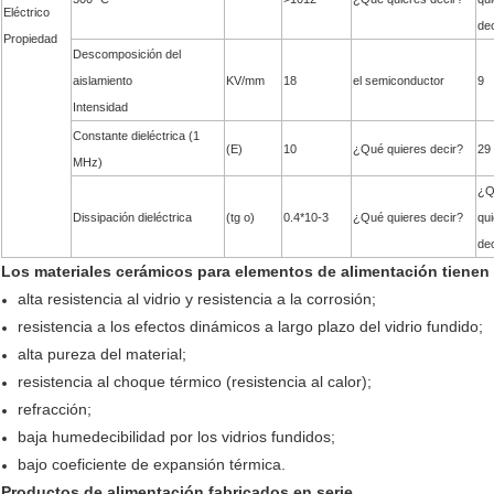
Eléctrico
dec
Propiedad
Descomposición del
aislamiento
KV/mm
18
el semiconductor
9
Intensidad
Constante dieléctrica (1
(E)
10
¿Qué quieres decir?
29
MHz)
¿Q
Dissipación dieléctrica
(tg o)
0.4*10-3
¿Qué quieres decir?
qu
dec
Los materiales cerámicos para elementos de alimentación tienen 
alta resistencia al vidrio y resistencia a la corrosión;
resistencia a los efectos dinámicos a largo plazo del vidrio fundido;
alta pureza del material;
resistencia al choque térmico (resistencia al calor);
refracción;
baja humedecibilidad por los vidrios fundidos;
bajo coeficiente de expansión térmica.
Productos de alimentación fabricados en serie