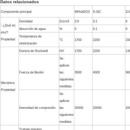
Datos relacionados
Componente principal
99%Al2O3
S-SiC
Zr
Densidad
G/cm3
3.9
3.1
6
- ¿Qué es
Absorción de agua
%
0
0.1
0
eso?
Temperatura de
Propiedad
°C
1700
2200
15
sinterización
Dureza de Rockwell
HV
1700
2200
13
Se
aplican
Fuerza de flexión
las
3500
4000
90
siguientes
Mecánica
medidas:
Propiedad
Se
aplican
Intensidad de compresión
las
30000
20000
20
siguientes
medidas:
Trabajo máximo