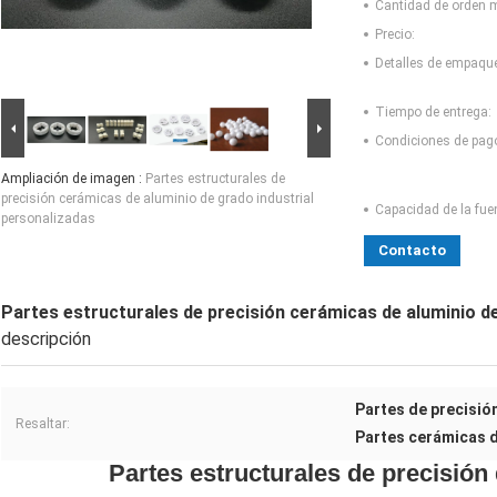
Cantidad de orden 
Precio:
Detalles de empaqu
Tiempo de entrega:
Condiciones de pag
Ampliación de imagen :
Partes estructurales de
precisión cerámicas de aluminio de grado industrial
Capacidad de la fue
personalizadas
Contacto
Partes estructurales de precisión cerámicas de aluminio de
descripción
Partes de precisió
Resaltar:
Partes cerámicas d
Partes estructurales de precisión