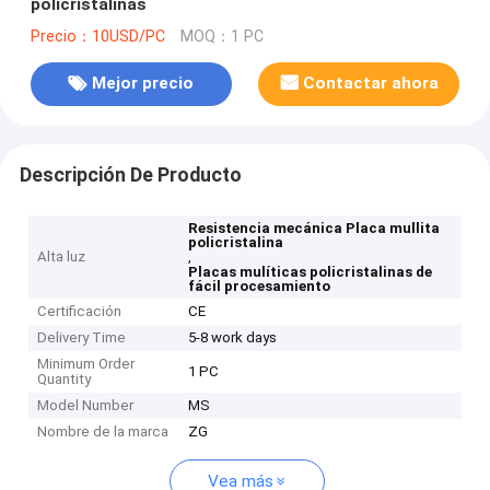
policristalinas
Precio：10USD/PC
MOQ：1 PC
Mejor precio
Contactar ahora
Descripción De Producto
Resistencia mecánica Placa mullita
policristalina
Alta luz
,
Placas mulíticas policristalinas de
fácil procesamiento
Certificación
CE
Delivery Time
5-8 work days
Minimum Order
1 PC
Quantity
Model Number
MS
Nombre de la marca
ZG
Vea más