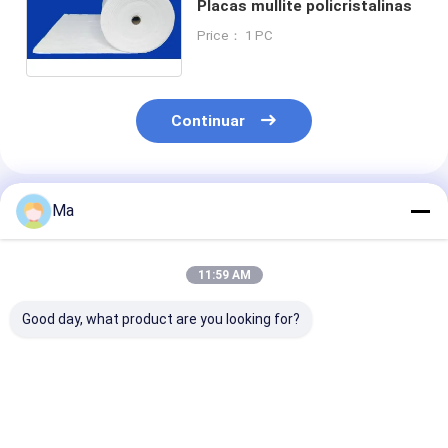
Placas mullite policristalinas
Price： 1 PC
Continuar
Productos Recomendados
Ma
11:59 AM
Good day, what product are you looking for?
Brazo de
Brazo de
Brazo cerámic
manipulación de
manipulación de
equipos
cerámica
obleas de cerámica
semiconducto