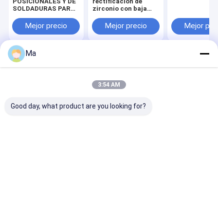
POSICIONALES Y DE
rectificación de
SOLDADURAS PARA
zirconio con baja
LA INDUSTRIA DEL
tasa de desgaste y
AUTOMÓVIL
alta dureza para un
Mejor precio
Mejor precio
Mejor pre
amplio ámbito de
aplicación en
procesos
Ma
industriales
Inicio
Mapa del
Contactar
Desktop
Sitio
Ahora
Site
Mapa del Sitio
Privacy Policy
3:54 AM
Calidad
Elementos sic de calefacción
Fábrica De China.Copyright
© 2026 HENAN ZG INDUSTRIAL PRODUCTS CO.,LTD. All Rights
Good day, what product are you looking for?
Reserved.
Hogar
Productos
Sobre nosotros