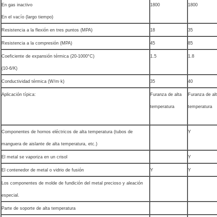
En gas inactivo
1800
1800
En el vacío (largo tiempo)
Resistencia a la flexión en tres puntos (MPA)
18
35
Resistencia a la compresión (MPA)
45
85
Coeficiente de expansión térmica (20-1000°C)
1.5
1.8
(10-6/K)
Conductividad térmica (W/m·k)
35
40
Aplicación típica:
Furanza de alta
Furanza de al
temperatura
temperatura
Componentes de hornos eléctricos de alta temperatura (tubos de
Y
manguera de aislante de alta temperatura, etc.)
El metal se vaporiza en un crisol
Y
El contenedor de metal o vidrio de fusión
Y
Y
Los componentes de molde de fundición del metal precioso y aleación
especial.
Parte de soporte de alta temperatura