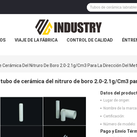
OS
VIAJE DE LA FÁBRICA
CONTROL DE CALIDAD
ÉNTRE
 Cerámica Del Nitruro De Boro 2.0-2.1g/Cm3 Para La Dirección Del Met
tubo de cerámica del nitruro de boro 2.0-2.1g/Cm3 par
Datos del produc
Lugar de origen:
Nombre de la marca
Certificación:
Número de modelo:
Pago y Envío Térm