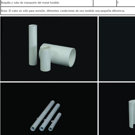
Boquilla y tubo de transporte del metal fundido
Y
Nota: El valor es sólo para revisión, diferentes condiciones de uso tendrán una pequeña diferencia.