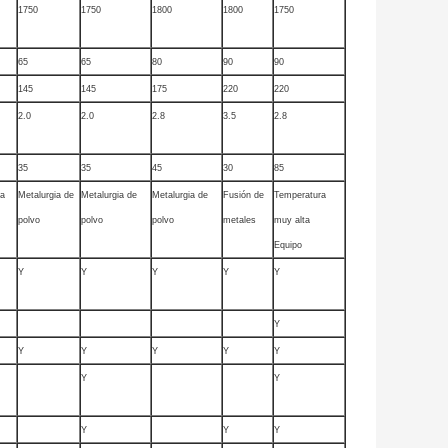
1750
1750
1800
1800
1750
65
65
80
90
90
145
145
175
220
220
2.0
2.0
2.8
3.5
2.8
35
35
45
30
85
ta
Metalurgia de
Metalurgia de
Metalurgia de
Fusión de
Temperatura
polvo
polvo
polvo
metales
muy alta
Equipo
Y
Y
Y
Y
Y
Y
Y
Y
Y
Y
Y
Y
Y
Y
Y
Y