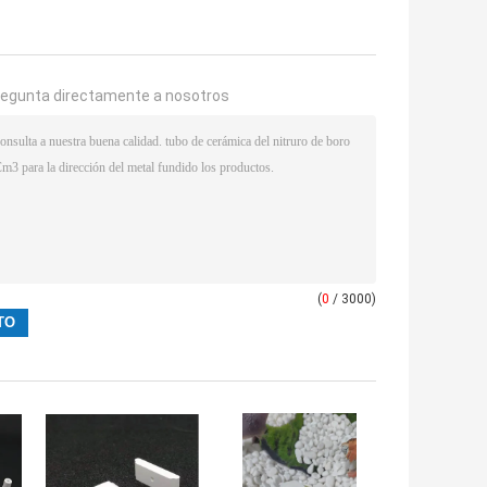
regunta directamente a nosotros
(
0
/ 3000)