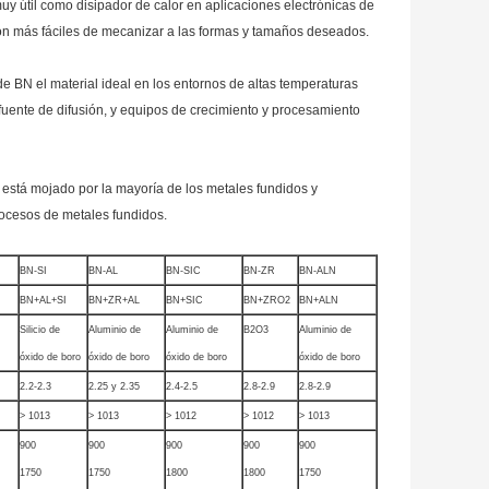
y útil como disipador de calor en aplicaciones electrónicas de
 son más fáciles de mecanizar a las formas y tamaños deseados.
de BN el material ideal en los entornos de altas temperaturas
uente de difusión, y equipos de crecimiento y procesamiento
o está mojado por la mayoría de los metales fundidos y
rocesos de metales fundidos.
BN-SI
BN-AL
BN-SIC
BN-ZR
BN-ALN
BN+AL+SI
BN+ZR+AL
BN+SIC
BN+ZRO2
BN+ALN
Silicio de
Aluminio de
Aluminio de
B2O3
Aluminio de
óxido de boro
óxido de boro
óxido de boro
óxido de boro
2.2-2.3
2.25 y 2.35
2.4-2.5
2.8-2.9
2.8-2.9
> 1013
> 1013
> 1012
> 1012
> 1013
900
900
900
900
900
1750
1750
1800
1800
1750