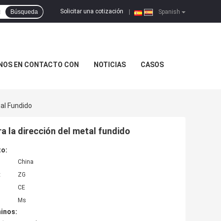
Solicitar una cotización
Búsqueda
|
Spanish
NOS EN CONTACTO CON
NOTICIAS
CASOS
al Fundido
a la dirección del metal fundido
to:
China
:
ZG
CE
Ms
inos: