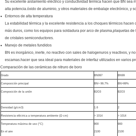
Su excelente aislamiento eléctrico y conductividad térmica hacen que BN sea mu
alta potencia.óxido de aluminio, y otros materiales de embalaje electrónico, y
Entornos de alta temperatura
La estabilidad térmica y la excelente resistencia a los choques térmicos hacen 
más duros, como los equipos para soldadura por arco de plasma,plaquetas de f
de cristales semiconductores.
Manejo de metales fundidos
BN es inorgánico, inerte, no reactivo con sales de halogenuros y reactivos, y n
escamas.hacer que sea ideal para materiales de interfaz utilizados en varios p
Comparación de las cerámicas de nitruro de boro
Grado
BN997
BN99
Composición principal
BN> 99,7%
BN>99%
Composición de la unión
B2O3
B2O3
Densidad (g/cm3)
1.6
2
Resistencia eléctrica a temperatura ambiente (Ω·cm)
> 1014
> 1014
Temperatura máxima de uso (°C)
900
900
En el aire
2100
2100