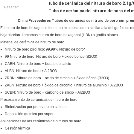
tubo de cerámica del nitruro de boro 2.1g
Resaltar:
Tubo de cerámica del nitruro de boro del 
China Proveedores Tubos de cerámica de nitruro de boro con pren
El nitruro de boro hexagonal tiene una microestructura similar a la del grafito.e
baja fricción. llamamos nitruro de boro hexagonal (HBN) o grafito blanco.
Material de cerámica de nitruro de boro
Nitruro de boro pirolítico: 99,99% Nitruro de boro*
99 Nitruro de boro: Nitruro de boro + óxido bórico (B2O3)
CABN: Nitruro de boro + borato de calcio
ALBN: Nitruro de boro + Al2BO3
ZRBN: Nitruro de boro + óxido de circonio + óxido bórico (B2O3)
ZABN: Nitruro de boro + óxido de circonio + nitruro de aluminio + Al2BO3
SCBN: Nitruro de boro + carbono de silicio + Al2BO3
Procesamiento de cerámicas de nitruro de boro
Sinterización por prensado en caliente
Deposición química por vapor
Aplicaciones de las cerámicas de nitruros de boro
Gestión térmica