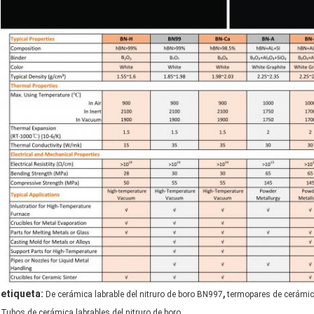
,
etiqueta:
De cerámica labrable del nitruro de boro BN997
termopares de cerámica
Tubos de cerámica labrables del nitruro de boro