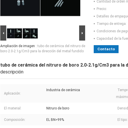
Cantidad de orden 
Precio:
Detalles de empaqu
Tiempo de entrega:
Condiciones de pag
Capacidad de la fue
Ampliación de imagen :
tubo de cerámica del nitruro de
Contacto
boro 2.0-2.1g/Cm3 para la dirección del metal fundido
tubo de cerámica del nitruro de boro 2.0-2.1g/Cm3 para la d
descripción
Industria de cerámica
Tempre
Aplicación:
máximo
El material:
Nitruro de boro
Densid
Composición:
EL BN>99%
El tipo: