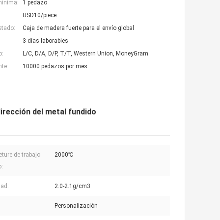
mínima:
1 pedazo
USD10/piece
etado:
Caja de madera fuerte para el envío global
3 días laborables
o:
L/C, D/A, D/P, T/T, Western Union, MoneyGram
nte:
10000 pedazos por mes
irección del metal fundido
ture de trabajo
2000℃
:
ad:
2.0-2.1g/cm3
Personalización