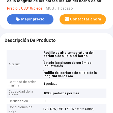
de la longitud de las partes los 4m del horno de alta
temperatura
Precio：USD10/piece
MOQ：1 pedazo
Mejor precio
Contactar ahora
Descripción De Producto
Rodillo de alta temperatura del
carburo de silicio del horno
,
Estofe las piezas de cerámica
Alta luz
industriales
,
rodillo del carburo de silicio de la
longitud de los 4m
Cantidad de orden
1 pedazo
mínima
Capacidad de la
10000 pedazos por mes
fuente
Certificación
CE
Condiciones de
L/C, D/A, D/P, T/T, Western Union,
pago