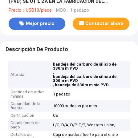
(PVD) SE UTILIZA EN LA FABRICACIÓN DEL
MICROPROCESADOR DEL LED, BANDEJA DE SIC PVD
Precio：USD10/piece
MOQ：1 pedazo
Mejor precio
Contactar ahora
Descripción De Producto
bandeja del carburo de silicio de
330m m PVD
,
Alta luz
bandeja del carburo de silicio de
300m m PVD
,
bandeja de 330m m sic PVD
Cantidad de orden
1 pedazo
mínima
Capacidad de la
10000 pedazos por mes
fuente
Certificación
CE
Condiciones de
L/C, D/A, D/P, T/T, Western Union,
pago
Detalles de
Caja de madera fuerte para el envío