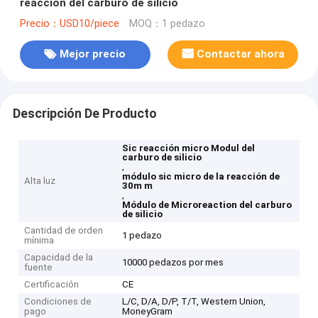
reacción del carburo de silicio
Precio：USD10/piece
MOQ：1 pedazo
Mejor precio
Contactar ahora
Descripción De Producto
Sic reacción micro Modul del
carburo de silicio
,
módulo sic micro de la reacción de
Alta luz
30m m
,
Módulo de Microreaction del carburo
de silicio
Cantidad de orden
1 pedazo
mínima
Capacidad de la
10000 pedazos por mes
fuente
Certificación
CE
Condiciones de
L/C, D/A, D/P, T/T, Western Union,
pago
MoneyGram