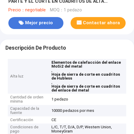
PARTE Y EL CORTE EN CUADRITOS DE ALTA
PRECISIÓN DE LA SUAVIDAD A LOS MATERIALES
Precio：negotiable
MOQ：1 pedazo
DUROS DE MUCHOS DIVERSOS TIPOS Y ELEMENTOS
Mejor precio
Contactar ahora
Descripción De Producto
Elementos de calefacción del enlace
MoSi2 del metal
,
Hoja de sierra de corte en cuadritos
Alta luz
de Hubless
,
Hoja de sierra de corte en cuadritos
del enlace del metal
Cantidad de orden
1 pedazo
mínima
Capacidad de la
10000 pedazos por mes
fuente
Certificación
CE
Condiciones de
L/C, T/T, D/A, D/P, Western Union,
pago
MoneyGram