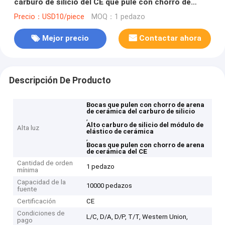
carburo de silicio del CE que pule con chorro de
arena alto
Precio：USD10/piece
MOQ：1 pedazo
Mejor precio
Contactar ahora
Descripción De Producto
Bocas que pulen con chorro de arena
de cerámica del carburo de silicio
,
Alto carburo de silicio del módulo de
Alta luz
elástico de cerámica
,
Bocas que pulen con chorro de arena
de cerámica del CE
Cantidad de orden
1 pedazo
mínima
Capacidad de la
10000 pedazos
fuente
Certificación
CE
Condiciones de
L/C, D/A, D/P, T/T, Western Union,
pago