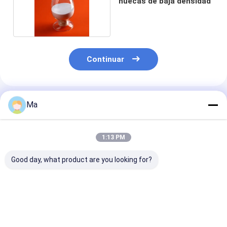
huecas de baja densidad
Continuar
Productos Recomendados
Ma
1:13 PM
Good day, what product are you looking for?
BOLAS DE CERÁMICA
POLVO DEL
Uno mismo qu
RODANTES del
NITRURO DE BORO
afilaba el micr
NITRURO de SILICIO
APLICADO AL
la correa del t
de los
MATERIAL
abrasivo de la