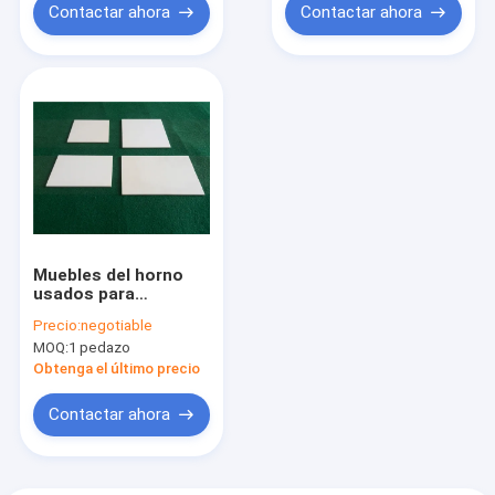
Contactar ahora
Contactar ahora
Muebles del horno
usados para
sinterizar y debinding
Precio:
negotiable
componentes del
MOQ:
1 pedazo
metal moldeo por
inyección (MIM)
Obtenga el último precio
Contactar ahora