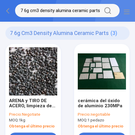
7 6g Cm3 Density Alumina Ceramic Parts
(3)
ARENA y TIRO DE
cerámica del óxido
ACERO, limpieza de
de aluminio 230MPa
voladura, retiro del
Precio:
Negotiate
Precio:
negotiable
moho, granallado,
MOQ:
1kg
MOQ:
1 pedazo
chorreo con granalla,
tratamiento previo
Obtenga el último precio
Obtenga el último precio