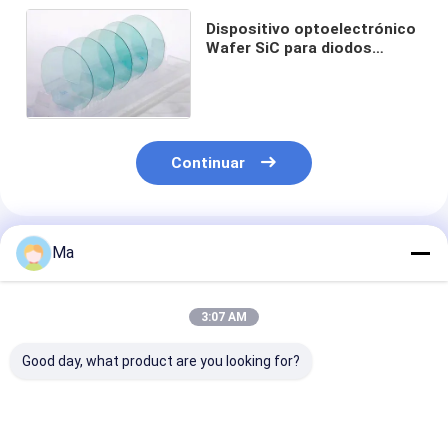
Dispositivo optoelectrónico
Wafer SiC para diodos
emisores de luz
Continuar
Productos Recomendados
Ma
3:07 AM
Good day, what product are you looking for?
Brazo de
Brazo de
Brazo cerámic