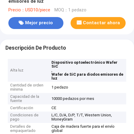
emisores de luz
Precio：USD10/piece
MOQ：1 pedazo
Mejor precio
Contactar ahora
Descripción De Producto
Dispositivo optoelectrónico Wafer
SiC
Alta luz
,
Wafer de SiC para diodos emisores de
luz
Cantidad de orden
1 pedazo
mínima
Capacidad de la
10000 pedazos por mes
fuente
Certificación
CE
Condiciones de
L/C, D/A, D/P, T/T, Western Union,
pago
MoneyGram
Detalles de
Caja de madera fuerte para el envío
empaquetado
global